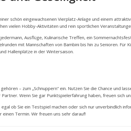
t einer schön eingewachsenen Vierplatz-Anlage und einem attrakti
chen vielen Hobby-Aktivitäten und rein sportlichen Veranstaltunge
r jedermann, Ausflüge, Kulinarische Treffen, ein Sommernachtsfes
lrunden mit Mannschaften von Bambini bis hin zu Senioren. Für Ki
d Hallenplätze in der Wintersaison.
e gehören – zum „Schnuppern“ ein. Nutzen Sie die Chance und lasse
ter Partner. Wenn Sie gar Punktspielerfahrung haben, freuen sich
 egal ob Sie ein Testspiel machen oder sich nur unverbindlich inf
r einen Termin. Wir freuen uns sehr darauf!