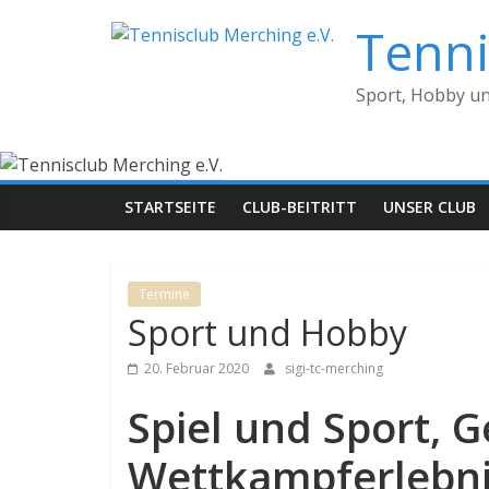
Zum
Tenni
Inhalt
springen
Sport, Hobby u
STARTSEITE
CLUB-BEITRITT
UNSER CLUB
Termine
Sport und Hobby
20. Februar 2020
sigi-tc-merching
Spiel und Sport, 
Wettkampferlebnis